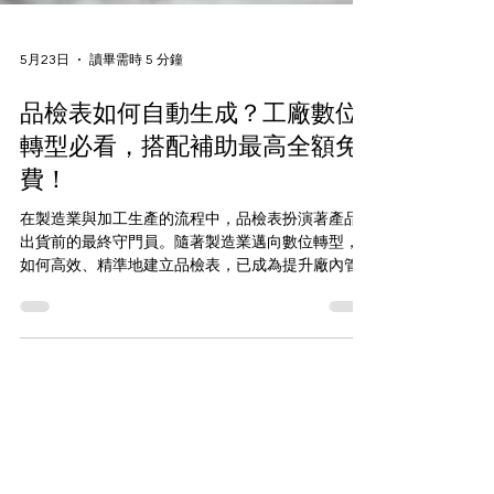
5月23日
讀畢需時 5 分鐘
品檢表如何自動生成？工廠數位
轉型必看，搭配補助最高全額免
費！
在製造業與加工生產的流程中，品檢表扮演著產品
出貨前的最終守門員。隨著製造業邁向數位轉型，
如何高效、精準地建立品檢表，已成為提升廠內管
理效率的核心課題。 傳統品檢表的兩大隱形殺手：
耗時與出錯 在許多加工廠的現場，品檢人員一邊瞇
著眼睛看密密麻麻的 2D 工程圖，一邊手動把圖面上
的尺寸、公差，一個字一個字敲進 Excel 裡，這種
傳統的「人工判讀與抄寫」模式，雖然行之有年，
卻暗藏了兩大榨乾企業利潤與效率的隱形殺手： 殺
手 1：人眼判讀的極限，無法避免的「誤植」 一張