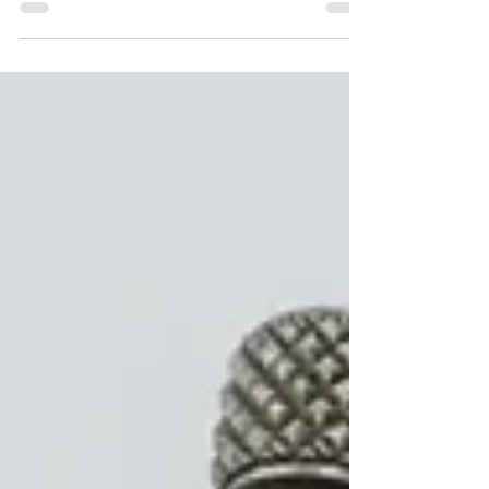
報廢損失的核心課題。 傳統設計變更比對的兩大隱
形殺手：漏看與報廢 當客戶傳來一張「新版
PDF」，許多加工廠的現場、生管與品檢人員，只能
把舊圖和新圖並排在螢幕上，用肉眼「玩大家來找
碴」。這種高度依賴人工經驗的模式，暗藏了兩大
榨乾企業利潤的隱形殺手： 殺手 1無法避免的「漏
看漏改」 一張複雜的零件圖，客戶可能只是把某個
微小的孔徑從 「Φ10」改成「Φ10.5」，或是偷偷把
幾何公差調嚴。隨著視覺疲勞，品檢或現場人員極
容易漏看一兩個不起眼的修改。 這種人為的漏看，
輕則導致現場返工、延誤交期，重則直到大批出
貨、客戶退貨時，才驚覺整批產品都做成了「前一
個版本」，造成慘重的報廢損失。 殺手 2：跨部門
溝通斷層，資訊同步的時差地獄 設計變更不只是品
檢的事。當新圖進來，工程、生管、採購、現場、
品保都需要同步資訊。傳統做法是工程師用紅筆在
紙本上圈選，或是截圖發 LINE 通知。 這種零散的溝
通方式，只要有一個部門忘記更新手中那張紙本圖